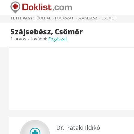
TE ITT VAGY:
FŐOLDAL
FOGÁSZAT
SZÁJSEBÉSZ
CSÖMÖR
>
>
>
Szájsebész, Csömör
1 orvos - további:
Fogászat
Dr. Pataki Ildikó